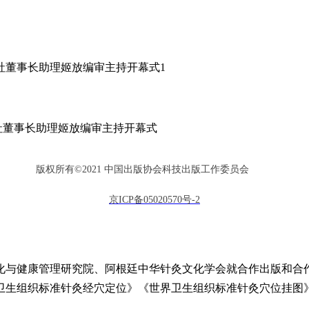
社董事长助理姬放编审主持开幕式
版权所有©2021 中国出版协会科技出版工作委员会
医药如何‘走进去’”“传统医药的跨文化传播与人类学研究”三大
京ICP备05020570号-2
化与健康管理研究院、阿根廷中华针灸文化学会就合作出版和合
卫生组织标准针灸经穴定位》《世界卫生组织标准针灸穴位挂图