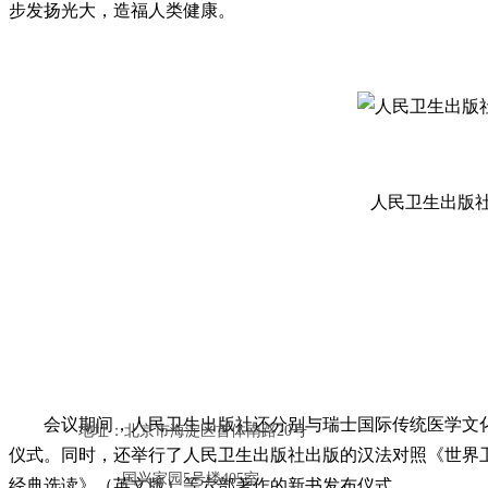
步发扬光大，造福人类健康。
人民卫生出版
会上，与会专家分别就“中医药图书翻译与传播的意义”“中
讨和交流。
会议期间，人民卫生出版社还分别与瑞士国际传统医学文
地址：北京市海淀区首体南路20号
仪式。同时，还举行了人民卫生出版社出版的汉法对照《世界
国兴家园5号楼405室
经典选读》（英文版）等六部著作的新书发布仪式。