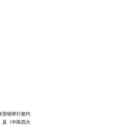
主题进行了专题研
作营销举行签约
》及《中医四大