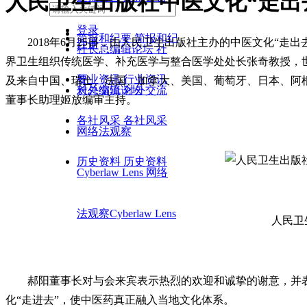
人民卫生出版社中医文化“走出
编辑策划
编辑策划
登录
简报和纪要
简报和纪
2018年6月25日，由人民卫生出版社主办的中医文化“
注册
社长总编辑论坛
社
界卫生组织传统医学、补充医学与整合医学处处长张奇教授，
要
行业资讯
行业资讯
及来自中国、瑞士、法国、加拿大、美国、葡萄牙、日本、阿
长总编辑论坛
对外交流
对外交流
董事长助理姬放编审主持。
各社风采
各社风采
网络法观察
历史资料
历史资料
Cyberlaw Lens
网络
法观察Cyberlaw Lens
人民卫
郝阳董事长对与会来宾表示热烈的欢迎和诚挚的谢意，并
化“走进去”，使中医药真正融入当地文化体系。