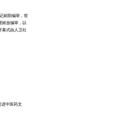
书记郝阳编审，世
理姬放编审，以
开幕式由人卫社
促进中医药文