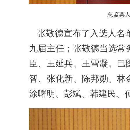
总监票
张敬德宣布了入选人名
九届主任；张敬德当选常
臣、王延兵、王雪凝、巴
智、张化新、陈邦勋、林
涂曙明、彭斌、韩建民、